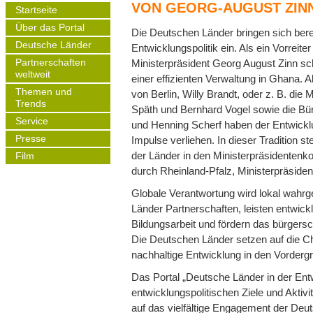
VON GEORG-AUGUST ZIN
Startseite
Main
Über das Portal
navigation
Die Deutschen Länder bringen sich bereit
Deutsche Länder
Entwicklungspolitik ein. Als ein Vorreit
Ministerpräsident Georg August Zinn sc
Partnerschaften
weltweit
einer effizienten Verwaltung in Ghana.
Themen und
von Berlin, Willy Brandt, oder z. B. die
Trends
Späth und Bernhard Vogel sowie die B
Service
und Henning Scherf haben der Entwickl
Presse
Impulse verliehen. In dieser Tradition
der Länder in den Ministerpräsidentenko
Film
durch Rheinland-Pfalz, Ministerpräsid
Globale Verantwortung wird lokal wahr
Länder Partnerschaften, leisten entwick
Bildungsarbeit und fördern das bürgersc
Die Deutschen Länder setzen auf die Ch
nachhaltige Entwicklung in den Vordergru
Das Portal „Deutsche Länder in der Entwi
entwicklungspolitischen Ziele und Aktivi
auf das vielfältige Engagement der Deu