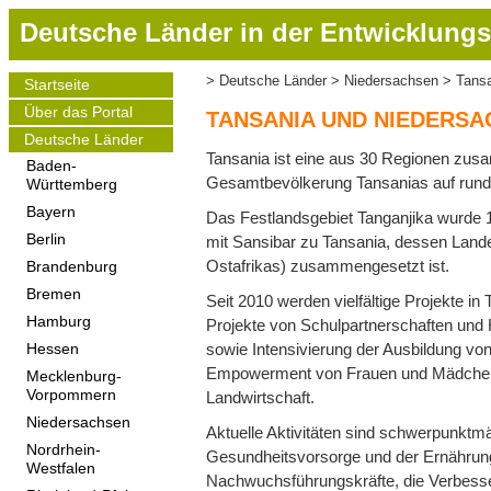
D
Deutsche Länder in der Entwicklungs
i
r
Deutsche Länder
Niedersachsen
Tansa
Startseite
Pfadnavigation
e
Main
Über das Portal
navigation
k
TANSANIA UND NIEDERSA
t
Deutsche Länder
Tansania ist eine aus 30 Regionen zusa
z
Baden-
Gesamtbevölkerung Tansanias auf rund 
Württemberg
u
m
Bayern
Das Festlandsgebiet Tanganjika wurde
I
Berlin
mit Sansibar zu Tansania, dessen Land
n
Ostafrikas) zusammengesetzt ist.
Brandenburg
h
Bremen
Seit 2010 werden vielfältige Projekte i
a
Hamburg
Projekte von Schulpartnerschaften und
l
sowie Intensivierung der Ausbildung vo
Hessen
t
Empowerment von Frauen und Mädchen (
Mecklenburg-
Vorpommern
Landwirtschaft.
Niedersachsen
Aktuelle Aktivitäten sind schwerpunktmä
Nordrhein-
Gesundheitsvorsorge und der Ernährungs
Westfalen
Nachwuchsführungskräfte, die Verbesse