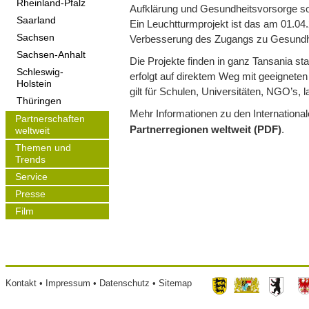
Rheinland-Pfalz
Aufklärung und Gesundheitsvorsorge s
Saarland
Ein Leuchtturmprojekt ist das am 01.0
Sachsen
Verbesserung des Zugangs zu Gesundhe
Sachsen-Anhalt
Die Projekte finden in ganz Tansania s
Schleswig-
erfolgt auf direktem Weg mit geeignete
Holstein
gilt für Schulen, Universitäten, NGO’s, 
Thüringen
Mehr Informationen zu den Internationa
Partnerschaften
Partnerregionen weltweit (PDF)
.
weltweit
Themen und
Trends
Service
Presse
Film
Footer
Kontakt
Impressum
Datenschutz
Sitemap
menu