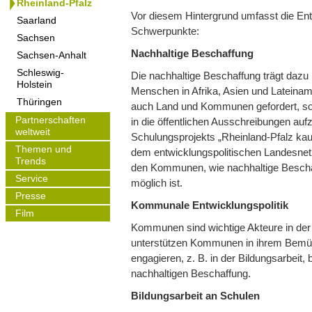
Rheinland-Pfalz
Vor diesem Hintergrund umfasst die Ent
Saarland
Schwerpunkte:
Sachsen
Nachhaltige Beschaffung
Sachsen-Anhalt
Schleswig-
Die nachhaltige Beschaffung trägt dazu b
Holstein
Menschen in Afrika, Asien und Lateinam
Thüringen
auch Land und Kommunen gefordert, sozi
Partnerschaften
in die öffentlichen Ausschreibungen 
weltweit
Schulungsprojekts „Rheinland-Pfalz kauft
Themen und
dem entwicklungspolitischen Landesnet
Trends
den Kommunen, wie nachhaltige Beschaf
Service
möglich ist.
Presse
Kommunale Entwicklungspolitik
Film
Kommunen sind wichtige Akteure in der 
unterstützen Kommunen in ihrem Bemüh
engagieren, z. B. in der Bildungsarbeit
nachhaltigen Beschaffung.
Bildungsarbeit an Schulen