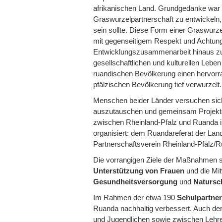
afrikanischen Land. Grundgedanke war
Graswurzelpartnerschaft zu entwickeln, 
sein sollte. Diese Form einer Graswurz
mit gegenseitigem Respekt und Achtung 
Entwicklungszusammenarbeit hinaus zu e
gesellschaftlichen und kulturellen Leben
ruandischen Bevölkerung einen hervorra
pfälzischen Bevölkerung tief verwurzelt.
Menschen beider Länder versuchen sic
auszutauschen und gemeinsam Projekte 
zwischen Rheinland-Pfalz und Ruanda ist 
organisiert: dem Ruandareferat der La
Partnerschaftsverein Rheinland-Pfalz/R
Die vorrangigen Ziele der Maßnahmen s
Unterstützung von Frauen
und die Mit
Gesundheitsversorgung
und
Natursc
Im Rahmen der etwa 190
Schulpartner
Ruanda nachhaltig verbessert. Auch de
und Jugendlichen sowie zwischen Lehre