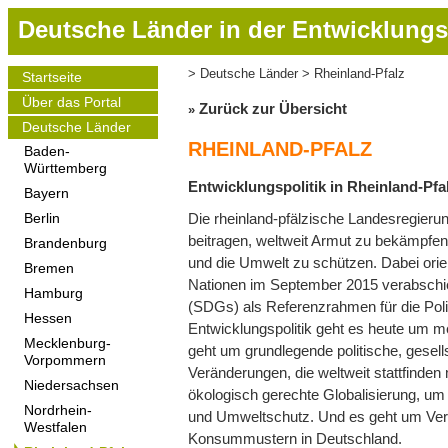
D
Deutsche Länder in der Entwicklungs
i
r
Deutsche Länder
Rheinland-Pfalz
Startseite
Pfadnavigation
e
Main
Über das Portal
navigation
k
Zurück zur Übersicht
t
Deutsche Länder
RHEINLAND-PFALZ
z
Baden-
Württemberg
u
Entwicklungspolitik in Rheinland-Pfa
m
Bayern
I
Die rheinland-pfälzische Landesregierung
Berlin
n
beitragen, weltweit Armut zu bekämpfen,
Brandenburg
h
und die Umwelt zu schützen. Dabei orien
Bremen
a
Nationen im September 2015 verabschi
Hamburg
l
(SDGs) als Referenzrahmen für die Politi
Hessen
t
Entwicklungspolitik geht es heute um 
Mecklenburg-
geht um grundlegende politische, gesells
Vorpommern
Veränderungen, die weltweit stattfinde
Niedersachsen
ökologisch gerechte Globalisierung, um
Nordrhein-
und Umweltschutz. Und es geht um Ve
Westfalen
Konsummustern in Deutschland.