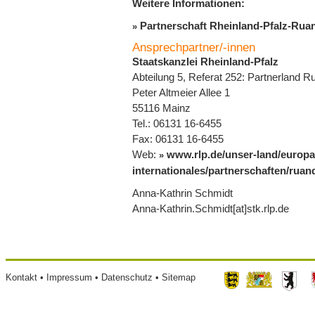
Weitere Informationen:
Partnerschaft Rheinland-Pfalz-Rua
Ansprechpartner/-innen
Staatskanzlei Rheinland-Pfalz
Abteilung 5, Referat 252: Partnerland
Peter Altmeier Allee 1
55116 Mainz
Tel.: 06131 16-6455
Fax: 06131 16-6455
Web:
www.rlp.de/unser-land/europa
internationales/partnerschaften/ruan
Anna-Kathrin Schmidt
Anna-Kathrin.Schmidt[at]stk.rlp.de
Footer
Kontakt
Impressum
Datenschutz
Sitemap
menu