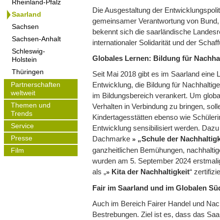
Rheinland-Pfalz
Die Ausgestaltung der Entwicklungspolit
Saarland
gemeinsamer Verantwortung von Bund,
Sachsen
bekennt sich die saarländische Landes
Sachsen-Anhalt
internationaler Solidarität und der Scha
Schleswig-
Globales Lernen: Bildung für Nachha
Holstein
Thüringen
Seit Mai 2018 gibt es im Saarland eine 
Entwicklung, die Bildung für Nachhaltig
Partnerschaften
weltweit
im Bildungsbereich verankert. Um glob
Themen und
Verhalten in Verbindung zu bringen, soll
Trends
Kindertagesstätten ebenso wie Schüleri
Service
Entwicklung sensibilisiert werden. Dazu
Presse
Dachmarke
„Schule der Nachhaltigk
ganzheitlichen Bemühungen, nachhaltige 
Film
wurden am 5. September 2024 erstmalig
als „
Kita der Nachhaltigkeit
“ zertifizie
Fair im Saarland und im Globalen Sü
Auch im Bereich Fairer Handel und Nach
Bestrebungen. Ziel ist es, dass das Saa