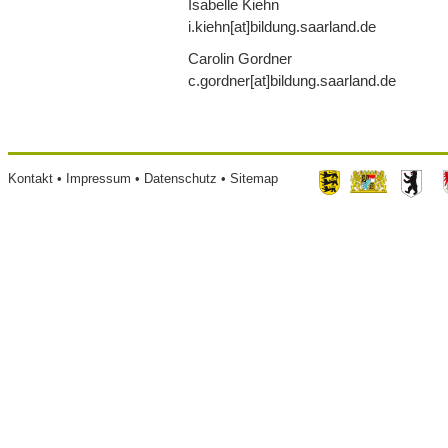
Isabelle Kiehn
i.kiehn[at]bildung.saarland.de
Carolin Gordner
c.gordner[at]bildung.saarland.de
Footer
Kontakt
Impressum
Datenschutz
Sitemap
menu