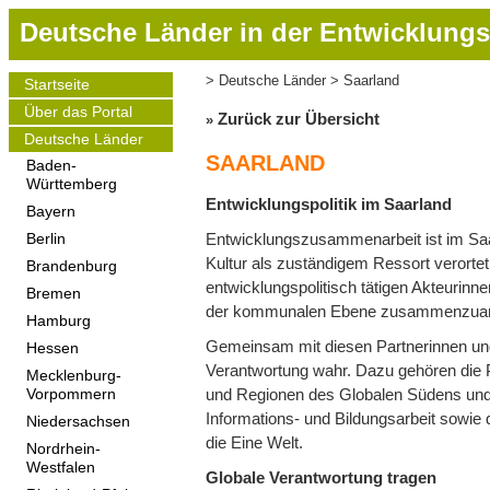
D
Deutsche Länder in der Entwicklungs
i
r
Deutsche Länder
Saarland
Startseite
Pfadnavigation
e
Main
Über das Portal
navigation
k
Zurück zur Übersicht
t
Deutsche Länder
SAARLAND
z
Baden-
Württemberg
u
Entwicklungspolitik im Saarland
m
Bayern
I
Entwicklungszusammenarbeit ist im Saar
Berlin
n
Kultur als zuständigem Ressort verortet.
Brandenburg
h
entwicklungspolitisch tätigen Akteurinne
Bremen
a
der kommunalen Ebene zusammenzuar
Hamburg
l
Gemeinsam mit diesen Partnerinnen und
Hessen
t
Verantwortung wahr. Dazu gehören die 
Mecklenburg-
und Regionen des Globalen Südens und 
Vorpommern
Informations- und Bildungsarbeit sowie
Niedersachsen
die Eine Welt.
Nordrhein-
Westfalen
Globale Verantwortung tragen