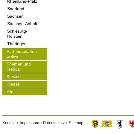
Rheinland-Pfalz
Saarland
Sachsen
Sachsen-Anhalt
Schleswig-
Holstein
Thüringen
Partnerschaften
weltweit
Themen und
Trends
Service
Presse
Film
Footer
Kontakt
Impressum
Datenschutz
Sitemap
menu