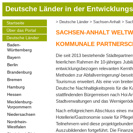
D
Deutsche Länder in der Entwicklungs
i
r
Deutsche Länder
Sachsen-Anhalt
Sach
Startseite
Pfadnavigation
e
Main
Über das Portal
navigation
k
SACHSEN-ANHALT WELTW
t
Deutsche Länder
KOMMUNALE PARTNERSCH
z
Baden-
Württemberg
u
Die seit 2013 bestehende Städtepartner
m
Bayern
feierlichen Rahmen ihr 10-jähriges Jubi
I
Berlin
entwicklungsbezogen relevanten Kernth
n
Brandenburg
Methoden zur Abfallverringerung/-besei
h
Bremen
Tourismus erweitert. Als eine von breit
a
Hamburg
Deutsche Nachhaltigkeitspreis für die Ka
l
stattfindenden Bürgerreisen nach Hoi A
Hessen
t
Stadtverwaltungen und das Wernigeröder 
Mecklenburg-
Vorpommern
Nach erfolgreichem Abschluss eines me
Niedersachsen
Hotellerie/Gastronomie sowie für Pfleg
Nordrhein-
Teilnehmern wird diese projektgebund
Westfalen
Auszubildenden fortgeführt. Die Finanz