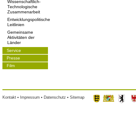
Wissenschaftlich-
Technologische
Zusammenarbeit
Entwicklungspolitische
Leitlinien
Gemeinsame
Aktivitäten der
Länder
Service
Presse
Film
Footer
Kontakt
Impressum
Datenschutz
Sitemap
menu