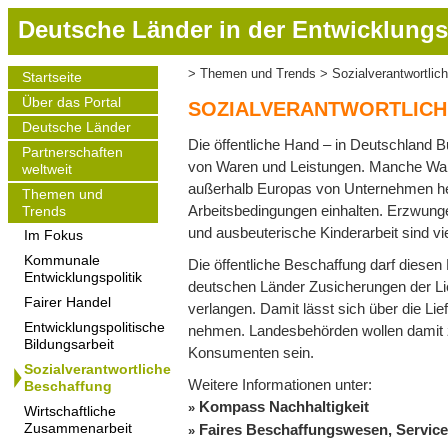
D
Deutsche Länder in der Entwicklungs
i
r
Themen und Trends
Sozialverantwortlic
Startseite
Pfadnavigation
e
Main
Über das Portal
navigation
k
SOZIALVERANTWORTLICH
t
Deutsche Länder
Die öffentliche Hand – in Deutschland 
z
Partnerschaften
von Waren und Leistungen. Manche Ware
weltweit
u
außerhalb Europas von Unternehmen herge
m
Themen und
Arbeitsbedingungen einhalten. Erzwung
Trends
I
und ausbeuterische Kinderarbeit sind vi
Im Fokus
n
h
Kommunale
Die öffentliche Beschaffung darf diese
Entwicklungspolitik
a
deutschen Länder Zusicherungen der Lie
Fairer Handel
l
verlangen. Damit lässt sich über die Li
t
Entwicklungspolitische
nehmen. Landesbehörden wollen damit zu
Bildungsarbeit
Konsumenten sein.
Sozialverantwortliche
Weitere Informationen unter:
Beschaffung
Kompass Nachhaltigkeit
Wirtschaftliche
Faires Beschaffungswesen, Service
Zusammenarbeit