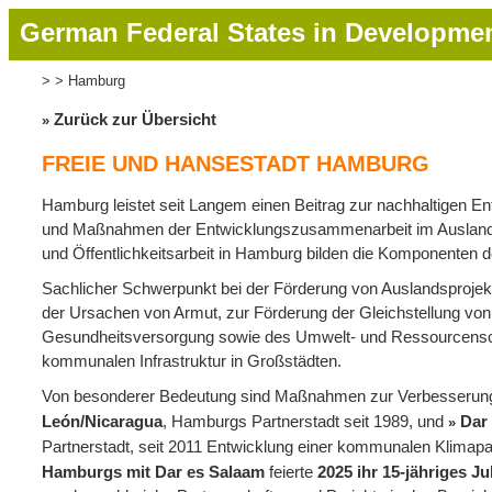
S
German Federal States in Developmen
k
i
Hamburg
Breadcrumb
p
t
Zurück zur Übersicht
o
FREIE UND HANSESTADT HAMBURG
m
a
Hamburg leistet seit Langem einen Beitrag zur nachhaltigen En
i
und Maßnahmen der Entwicklungszusammenarbeit im Ausland s
n
und Öffentlichkeitsarbeit in Hamburg bilden die Komponenten 
c
o
Sachlicher Schwerpunkt bei der Förderung von Auslandsproje
n
der Ursachen von Armut, zur Förderung der Gleichstellung von
t
Gesundheitsversorgung sowie des Umwelt- und Ressourcensc
e
kommunalen Infrastruktur in Großstädten.
n
Von besonderer Bedeutung sind Maßnahmen zur Verbesserun
t
León/Nicaragua
, Hamburgs Partnerstadt seit 1989, und
Dar
Partnerstadt, seit 2011 Entwicklung einer kommunalen Klimapa
Hamburgs mit Dar es Salaam
feierte
2025
ihr 15-jähriges J