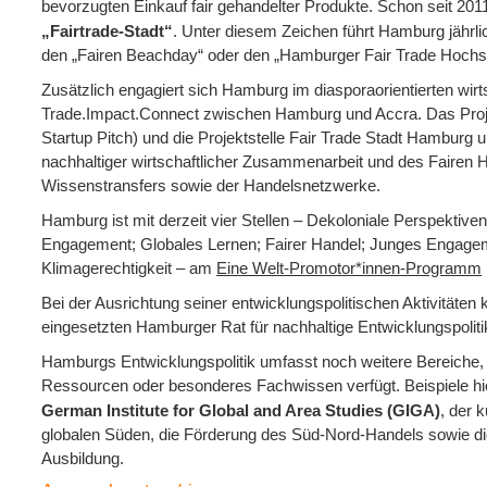
bevorzugten Einkauf fair gehandelter Produkte. Schon seit 20
„Fairtrade-Stadt“
. Unter diesem Zeichen führt Hamburg jährli
den „Fairen Beachday“ oder den „Hamburger Fair Trade Hoch
Zusätzlich engagiert sich Hamburg im diasporaorientierten wirt
Trade.Impact.Connect zwischen Hamburg und Accra. Das Proje
Startup Pitch) und die Projektstelle Fair Trade Stadt Hamburg u
nachhaltiger wirtschaftlicher Zusammenarbeit und des Fairen 
Wissenstransfers sowie der Handelsnetzwerke.
Hamburg ist mit derzeit vier Stellen – Dekoloniale Perspektive
Engagement; Globales Lernen; Fairer Handel; Junges Engagem
Klimagerechtigkeit – am
Eine Welt-Promotor*innen-Programm
Bei der Ausrichtung seiner entwicklungspolitischen Aktivitäten 
eingesetzten Hamburger Rat für nachhaltige Entwicklungspoliti
Hamburgs Entwicklungspolitik umfasst noch weitere Bereiche, i
Ressourcen oder besonderes Fachwissen verfügt. Beispiele hi
German Institute for Global and Area Studies (GIGA)
, der 
globalen Süden, die Förderung des Süd-Nord-Handels sowie d
Ausbildung.