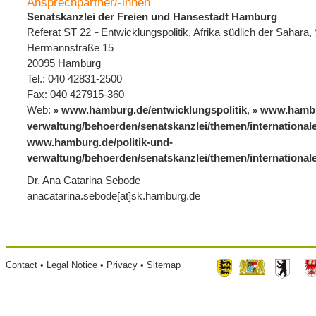
Ansprechpartner/-innen
Senatskanzlei der Freien und Hansestadt Hamburg
Referat ST 22
Entwicklungspolitik, Afrika südlich der Sahara
–
Hermannstraße 15
20095 Hamburg
Tel.: 040 42831-2500
Fax: 040 427915-360
Web:
www.hamburg.de/entwicklungspolitik
,
www.hambur
verwaltung/behoerden/senatskanzlei/themen/internationale
www.hamburg.de/politik-und-
verwaltung/behoerden/senatskanzlei/themen/internationale
Dr. Ana Catarina Sebode
anacatarina.sebode[at]sk.hamburg.de
Footer
Contact
Legal Notice
Privacy
Sitemap
menu