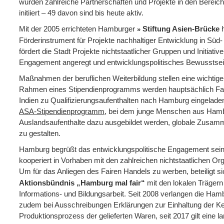
wurden zahlreiche Partnerschaften und Projekte in den Bereic
initiiert – 49 davon sind bis heute aktiv.
Mit der 2005 errichteten Hamburger
Stiftung Asien-Brücke
h
Förderinstrument für Projekte nachhaltiger Entwicklung in Süd
fördert die Stadt Projekte nichtstaatlicher Gruppen und Initiati
Engagement angeregt und entwicklungspolitisches Bewusstsei
Maßnahmen der beruflichen Weiterbildung stellen eine wichtige
Rahmen eines Stipendienprogramms werden hauptsächlich Fac
Indien zu Qualifizierungsaufenthalten nach Hamburg eingeladen
ASA-Stipendienprogramm
, bei dem junge Menschen aus Ham
Auslandsaufenthalte dazu ausgebildet werden, globale Zusam
zu gestalten.
Hamburg begrüßt das entwicklungspolitische Engagement sein
kooperiert in Vorhaben mit den zahlreichen nichtstaatlichen Org
Um für das Anliegen des Fairen Handels zu werben, beteiligt s
Aktionsbündnis „Hamburg mal fair“
mit den lokalen Trägern
Informations- und Bildungsarbeit. Seit 2008 verlangen die Ham
zudem bei Ausschreibungen Erklärungen zur Einhaltung der K
Produktionsprozess der gelieferten Waren, seit 2017 gilt eine l