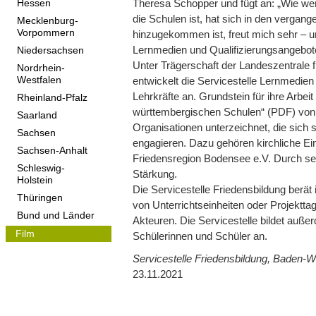
Theresa Schopper und fügt an: „Wie wertv
Hessen
die Schulen ist, hat sich in den vergan
Mecklenburg-
Vorpommern
hinzugekommen ist, freut mich sehr – un
Lernmedien und Qualifizierungsangebote
Niedersachsen
Unter Trägerschaft der Landeszentrale f
Nordrhein-
entwickelt die Servicestelle Lernmedien 
Westfalen
Lehrkräfte an. Grundstein für ihre Arbe
Rheinland-Pfalz
württembergischen Schulen“ (PDF) von 20
Saarland
Organisationen unterzeichnet, die sich
Sachsen
engagieren. Dazu gehören kirchliche E
Sachsen-Anhalt
Friedensregion Bodensee e.V. Durch sei
Schleswig-
Stärkung.
Holstein
Die Servicestelle Friedensbildung berät
Thüringen
von Unterrichtseinheiten oder Projekttag
Bund und Länder
Akteuren. Die Servicestelle bildet auße
Film
Schülerinnen und Schüler an.
Servicestelle Friedensbildung, Baden-
23.11.2021