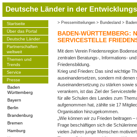
D
Deutsche Länder in der Entwicklungs
i
r
Pressemitteilungen
Bundesland
Baden-
Startseite
Pfadnavigation
e
Main
Über das Portal
navigation
k
BADEN-WÜRTTEMBERG: N
t
Deutsche Länder
SERVICESTELLE FRIEDEN
z
Partnerschaften
Mit dem Verein Friedensregion Bodensee 
weltweit
u
zentralen Beratungs-, Informations- un
m
Themen und
Friedensbildung.
Trends
I
Krieg und Frieden: Das sind wichtige Th
Service
n
auseinandersetzen, sondern mit denen s
h
Presse
Auseinandersetzung zu stärken sowie sie
a
Baden
verankern, ist das Ziel der Servicestelle
Württemberg
l
für alle Schulen des Landes zum Thema F
t
Bayern
aufgenommen hat, zählte sie 17 Mitglied
Berlin
Organisation hinzugekommen.
Brandenburg
„Wie können wir zu Frieden beitragen – 
Bremen
Frage beschäftigen sich die Schülerinne
Hamburg
vielen Jahren junge Menschen motiviert,