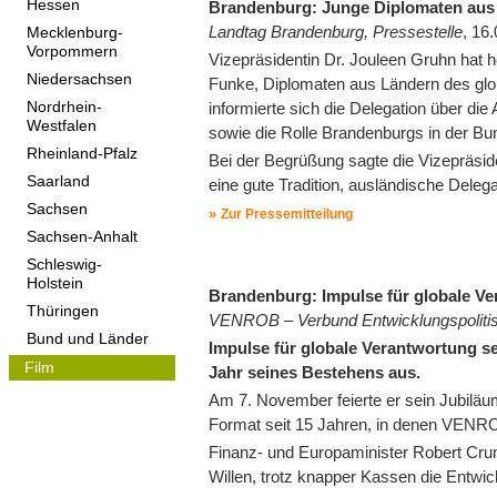
Hessen
Brandenburg: Junge Diplomaten aus
Landtag Brandenburg, Pressestelle
, 16
Mecklenburg-
Vorpommern
Vizepräsidentin Dr. Jouleen Gruhn ha
Niedersachsen
Funke, Diplomaten aus Ländern des g
informierte sich die Delegation über d
Nordrhein-
Westfalen
sowie die Rolle Brandenburgs in der Bu
Rheinland-Pfalz
Bei der Begrüßung sagte die Vizepräside
Saarland
eine gute Tradition, ausländische Del
Sachsen
Zur Pressemitteilung
Sachsen-Anhalt
Schleswig-
Holstein
Brandenburg: Impulse für globale V
Thüringen
VENROB – Verbund Entwicklungspolitis
Bund und Länder
Impulse für globale Verantwortung s
Film
Jahr seines Bestehens aus.
Am 7. November feierte er sein Jubilä
Format seit 15 Jahren, in denen VENR
Finanz- und Europaminister Robert Cru
Willen, trotz knapper Kassen die Entwic