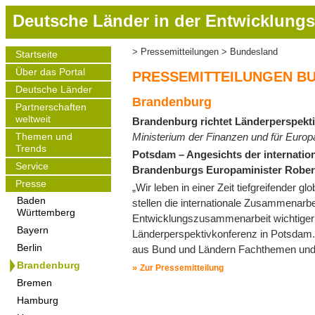
D
Deutsche Länder in der Entwicklungs
i
r
Pressemitteilungen
Bundesland
Startseite
Pfadnavigation
e
Main
Über das Portal
navigation
k
PRESSEMITTEILUNGEN B
t
Deutsche Länder
Brandenburg
z
Partnerschaften
weltweit
Brandenburg richtet Länderperspekt
u
Ministerium der Finanzen und für Europ
m
Themen und
Trends
I
Potsdam – Angesichts der internation
Service
n
Brandenburgs Europaminister Rober
h
Presse
„Wir leben in einer Zeit tiefgreifender
a
Baden
stellen die internationale Zusammenarb
Württemberg
l
Entwicklungszusammenarbeit wichtiger 
t
Bayern
Länderperspektivkonferenz in Potsdam. 
Berlin
aus Bund und Ländern Fachthemen un
Brandenburg
Zur Pressemitteilung
Bremen
Hamburg