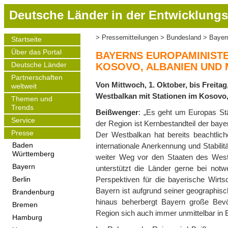
D
Deutsche Länder in der Entwicklungs
i
r
Pressemitteilungen
Bundesland
Bayern
Startseite
Pfadnavigation
e
Main
Über das Portal
navigation
k
BAYERNS EUROPAMINISTE
t
Deutsche Länder
KOSOVO, ALBANIEN UND
z
Partnerschaften
Von Mittwoch, 1. Oktober, bis Freita
weltweit
u
Westbalkan mit Stationen im Kosovo,
m
Themen und
Trends
I
Beißwenger
: „Es geht um Europas St
Service
n
der Region ist Kernbestandteil der bay
h
Presse
Der Westbalkan hat bereits beachtlic
a
internationale Anerkennung und Stabilit
Baden
Württemberg
l
weiter Weg vor den Staaten des Westb
t
Bayern
unterstützt die Länder gerne bei no
Perspektiven für die bayerische Wirts
Berlin
Bayern ist aufgrund seiner geographisc
Brandenburg
hinaus beherbergt Bayern große Bev
Bremen
Region sich auch immer unmittelbar in
Hamburg