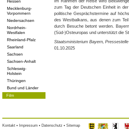
Im Rahmen der Reise wird Beißwenger al
Hessen
zum Tag der Deutschen Einheit in der
Mecklenburg-
politische Gesprächstermine auf höc
Vorpommern
des Westbalkans, aus denen zum Teil 
Niedersachsen
durch Besuche betont werden. Bayern 
Nordrhein-
(Süd-)Osteuropas und unterstützt die S
Westfalen
Rheinland-Pfalz
Staatsministerium Bayern, Pressestelle
Saarland
01.10.2025
Sachsen
Sachsen-Anhalt
Schleswig-
Holstein
Thüringen
Bund und Länder
Film
Footer
Kontakt
Impressum
Datenschutz
Sitemap