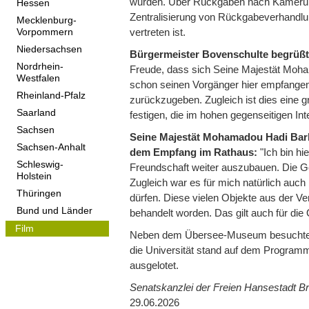
wurden. Über Rückgaben nach Kamerun w
Hessen
Zentralisierung von Rückgabeverhandlung
Mecklenburg-
vertreten ist.
Vorpommern
Niedersachsen
Bürgermeister Bovenschulte begrüßt
Nordrhein-
Freude, dass sich Seine Majestät Moham
Westfalen
schon seinen Vorgänger hier empfangen.
Rheinland-Pfalz
zurückzugeben. Zugleich ist dies eine
Saarland
festigen, die im hohen gegenseitigen Inte
Sachsen
Seine Majestät Mohamadou Hadi Bark
Sachsen-Anhalt
dem Empfang im Rathaus:
"Ich bin hi
Schleswig-
Freundschaft weiter auszubauen. Die G
Holstein
Zugleich war es für mich natürlich au
Thüringen
dürfen. Diese vielen Objekte aus der V
Bund und Länder
behandelt worden. Das gilt auch für die
Film
Neben dem Übersee-Museum besuchte d
die Universität stand auf dem Progra
ausgelotet.
Senatskanzlei der Freien Hansestadt B
29.06.2026