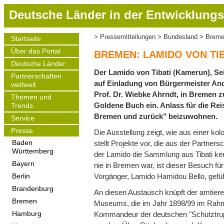
D
Deutsche Länder in der Entwicklungs
i
r
Pressemitteilungen
Bundesland
Bremen
Startseite
Pfadnavigation
e
Main
Über das Portal
navigation
k
BREMEN: LAMIDO VON TIB
t
Deutsche Länder
Der Lamido von Tibati (Kamerun), Se
z
Partnerschaften
auf Einladung von Bürgermeister And
weltweit
u
Prof. Dr. Wiebke Ahrndt, in Bremen z
m
Themen und
Goldene Buch ein. Anlass für die Re
Trends
I
Bremen und zurück" beizuwohnen.
Service
n
h
Presse
Die Ausstellung zeigt, wie aus einer k
a
stellt Projekte vor, die aus der Partn
Baden
Württemberg
l
der Lamido die Sammlung aus Tibati ken
t
Bayern
nie in Bremen war, ist dieser Besuch f
Vorgänger, Lamido Hamidou Bello, gefüh
Berlin
Brandenburg
An diesen Austausch knüpft der amtier
Bremen
Museums, die im Jahr 1898/99 im Rah
Kommandeur der deutschen "Schutztrupp
Hamburg