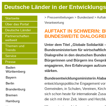
D
Deutsche Länder in der Entwicklungs
i
r
Pressemitteilungen
Bundesland
Auftak
Startseite
Pfadnavigation
e
Main
Verantwortung
Über das Portal
navigation
k
t
Deutsche Länder
AUFTAKT IN SCHWERIN: 
z
BUNDESWEITE DIALOGRE
Partnerschaften
weltweit
u
Unter dem Titel „Globale Solidaritä
m
Themen und
Bundesministerium für wirtschaftli
Trends
I
Dialogreihe in den deutschen Bundesl
Service
n
Bürgerinnen und Bürgern ins Gesprä
h
Presse
engagieren, ihre Erfahrungen aufzu
a
Baden
stärken.
Württemberg
l
t
Bayern
Bundesentwicklungsministerin Alaba
entwicklungspolitische Engagement vor O
Berlin
Gemeinden, in Schulen, Vereinen, Kir
Brandenburg
sich schon heute für internationale Zus
Bremen
die sich mit ihrer Zeit, Ideen und Herzbl
Hamburg