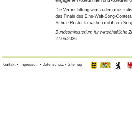
engagierten Akteurinnen und Akteuren d
Die Veranstaltung wird zudem musikalisc
das Finale des Eine-Welt-
Song
-
Contest
Schule Rostock machen mit ihrem
Son
Bundesministerium für wirtschaftliche 
27.05.2026
Footer
Kontakt
Impressum
Datenschutz
Sitemap
menu