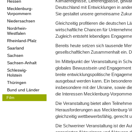
Klimaereignisse, Lieferengpässe, gewal
Hessen
Deutschland mit Entwicklungen in andere
Mecklenburg-
Sie gestaltet unsere gemeinsame Zukunft
Vorpommern
Niedersachsen
Gleichzeitig profitieren die deutschen L
Nordrhein-
wirtschaftliche Chancen für Unternehme
Westfalen
Zugleich entsteht lebendiges Engagemen
Rheinland-Pfalz
Bereits heute setzen sich tausende Mens
Saarland
gesellschaftlichen Zusammenhalt ein. 
Sachsen
Im Mittelpunkt der Veranstaltung in Sc
Sachsen-Anhalt
globales Bewusstsein und Engagement 
Schleswig-
breite entwicklungspolitische Engageme
Holstein
ausgebaut werden kann. Ein besonderer 
Thüringen
insbesondere mit der Ukraine, sowie die
Bund und Länder
die Interessen Mecklenburg-Vorpommer
Film
Die Veranstaltung bietet allen Teilnehm
Herausforderungen aus Mecklenburg-V
gleichzeitig wettbewerbsfähig, gerecht u
Die Schweriner Veranstaltung ist der A