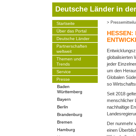
D
Deutsche Länder in der
i
r
Pressemitteil
Startseite
Pfadnavigat
e
Main
Über das Portal
navigation
k
HESSEN:
t
Deutsche Länder
ENTWICK
z
Partnerschaften
Entwicklungszu
weltweit
u
globalisierten
m
Themen und
jeder Einzelne
Trends
I
um den Herausf
Service
n
Globalen Süden
h
Presse
so Wirtschaft
a
Baden
Württemberg
l
Seit 2018 gelt
t
Bayern
menschlicher L
nachhaltige En
Berlin
Landesregierun
Brandenburg
Bremen
Der nunmehr v
einen Überblick
Hamburg