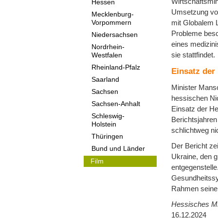
Wirtschaftsmin
Hessen
Umsetzung von 
Mecklenburg-
mit Globalem 
Vorpommern
Probleme besch
Niedersachsen
eines medizini
Nordrhein-
sie stattfindet.
Westfalen
Rheinland-Pfalz
Einsatz der
Saarland
Minister Manso
Sachsen
hessischen Nic
Sachsen-Anhalt
Einsatz der He
Schleswig-
Berichtsjahren 
Holstein
schlichtweg ni
Thüringen
Der Bericht z
Bund und Länder
Ukraine, den 
Film
entgegenstelle
Gesundheitssy
Rahmen seiner 
Hessisches Min
16.12.2024