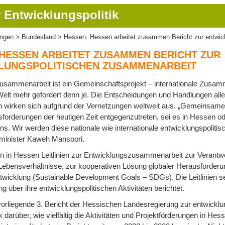
 Entwicklungspolitik
ungen
Bundesland
Hessen: Hessen arbeitet zusammen Bericht zur entwic
ion
 HESSEN ARBEITET ZUSAMMEN BERICHT ZUR
LUNGSPOLITISCHEN ZUSAMMENARBEIT
sammenarbeit ist ein Gemeinschaftsprojekt – internationale Zusamme
 Welt mehr gefordert denn je. Die Entscheidungen und Handlungen all
n wirken sich aufgrund der Vernetzungen weltweit aus. „Gemeinsame
orderungen der heutigen Zeit entgegenzutreten, sei es in Hessen od
s. Wir werden diese nationale wie internationale entwicklungspoliti
sminister Kaweh Mansoori.
en in Hessen Leitlinien zur Entwicklungszusammenarbeit zur Verantw
ebensverhältnisse, zur kooperativen Lösung globaler Herausforderu
twicklung (Sustainable Development Goals – SDGs). Die Leitlinien 
g über ihre entwicklungspolitischen Aktivitäten berichtet.
orliegende 3. Bericht der Hessischen Landesregierung zur entwicklu
 darüber, wie vielfältig die Aktivitäten und Projektförderungen in Hess