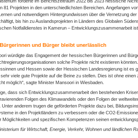
isterium förderte im Berichtszeitraum 2022 bis 2023 hessische Nicht
81 Projekten in den unterschiedlichsten Bereichen. Angefangen von 
Lernen und notwendigem Hintergrundwissen über die Vernetzung der 
äftigt, bis hin zu Auslandsprojekten in Ländern des Globalen Südens
schen Notfalldienstes in Kamerun – Entwicklungszusammenarbeit ist so
 Bürgerinnen und Bürger bleibt unerlässlich
ori würdigte das Engagement der hessischen Bürgerinnen und Bürger
htregierungsorganisationen solche Projekte nicht existieren könnten
ssinnen und Hessen sowie der Hessischen Landesregierung ist es ge
sehr viele gute Projekte auf die Beine zu stellen. Dies ist ohne einen z
cht möglich“, sagte Minister Mansoori in Wiesbaden.
eige, dass sich Entwicklungszusammenarbeit den bestehenden Krisen 
gravierenden Folgen des Klimawandels oder den Folgen der weltweit
. Unter anderem trugen die geförderten Projekte dazu bei, Bildungsinst
steme in den Projektländern zu verbessern oder die CO2-Emissionen
Möglichkeiten und spezifischen Kompetenzen seinen entwicklungspol
isterium für Wirtschaft, Energie, Verkehr, Wohnen und ländlichen 