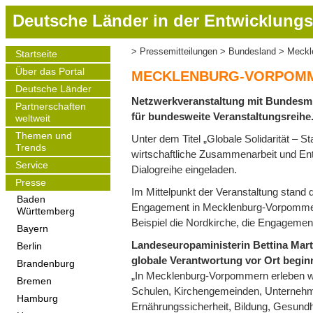
D
Deutsche Länder in der Entwicklungs
i
r
Pressemitteilungen
Bundesland
Meckle
Startseite
Pfadnavigation
e
Main
Über das Portal
navigation
k
MECKLENBURG-VORPOMME
t
Deutsche Länder
Netzwerkveranstaltung mit Bundesmin
z
Partnerschaften
für bundesweite Veranstaltungsreihe
weltweit
u
m
Themen und
Unter dem Titel „Globale Solidarität –
Trends
I
wirtschaftliche Zusammenarbeit und En
Service
n
Dialogreihe eingeladen.
h
Presse
Im Mittelpunkt der Veranstaltung stand 
a
Baden
Engagement in Mecklenburg-Vorpommern
Württemberg
l
Beispiel die Nordkirche, die Engageme
t
Bayern
Landeseuropaministerin Bettina Marti
Berlin
globale Verantwortung vor Ort begi
Brandenburg
„In Mecklenburg-Vorpommern erleben wir
Bremen
Schulen, Kirchengemeinden, Unternehm
Hamburg
Ernährungssicherheit, Bildung, Gesundh