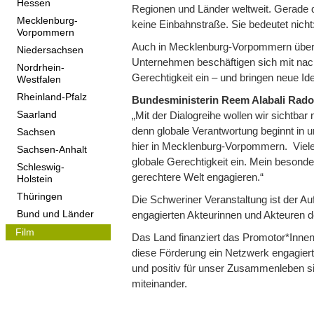
Hessen
Regionen und Länder weltweit. Gerade de
Mecklenburg-
keine Einbahnstraße. Sie bedeutet nich
Vorpommern
Auch in Mecklenburg-Vorpommern übern
Niedersachsen
Unternehmen beschäftigen sich mit nac
Nordrhein-
Gerechtigkeit ein – und bringen neue Ide
Westfalen
Rheinland-Pfalz
Bundesministerin Reem Alabali Rado
„Mit der Dialogreihe wollen wir sichtba
Saarland
denn globale Verantwortung beginnt in
Sachsen
hier in Mecklenburg-Vorpommern. Viele
Sachsen-Anhalt
globale Gerechtigkeit ein. Mein besondere
Schleswig-
gerechtere Welt engagieren.“
Holstein
Thüringen
Die Schweriner Veranstaltung ist der A
engagierten Akteurinnen und Akteuren d
Bund und Länder
Film
Das Land finanziert das Promotor*Inne
diese Förderung ein Netzwerk engagierte
und positiv für unser Zusammenleben si
miteinander.