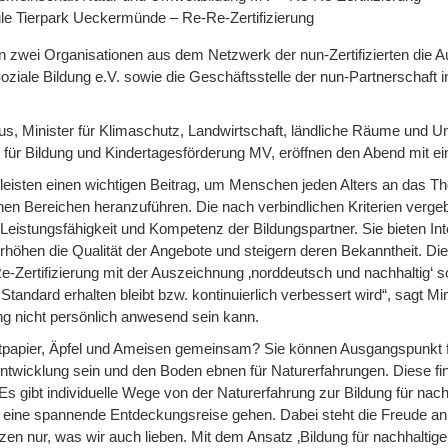
e Tierpark Ueckermünde – Re-Re-Zertifizierung
 zwei Organisationen aus dem Netzwerk der nun-Zertifizierten die A
oziale Bildung e.V. sowie die Geschäftsstelle der nun-Partnerschaft
aus, Minister für Klimaschutz, Landwirtschaft, ländliche Räume und
 für Bildung und Kindertagesförderung MV, eröffnen den Abend mit ei
en leisten einen wichtigen Beitrag, um Menschen jeden Alters an das Th
chen Bereichen heranzuführen. Die nach verbindlichen Kriterien vergebe
 Leistungsfähigkeit und Kompetenz der Bildungspartner. Sie bieten In
erhöhen die Qualität der Angebote und steigern deren Bekanntheit. Die
Re-Zertifizierung mit der Auszeichnung ‚norddeutsch und nachhaltig‘ 
 Standard erhalten bleibt bzw. kontinuierlich verbessert wird“, sagt M
g nicht persönlich anwesend sein kann.
tpapier, Äpfel und Ameisen gemeinsam? Sie können Ausgangspunkt f
ntwicklung sein und den Boden ebnen für Naturerfahrungen. Diese finde
 Es gibt individuelle Wege von der Naturerfahrung zur Bildung für nac
 eine spannende Entdeckungsreise gehen. Dabei steht die Freude an
zen nur, was wir auch lieben. Mit dem Ansatz ‚Bildung für nachhaltige