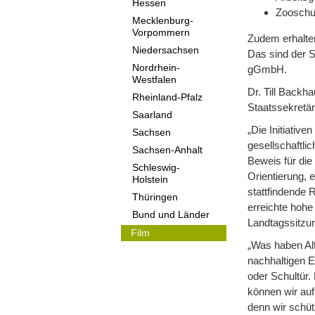
Hessen
Zooschul
Mecklenburg-
Vorpommern
Zudem erhalten
Niedersachsen
Das sind der S
Nordrhein-
gGmbH.
Westfalen
Dr. Till Backh
Rheinland-Pfalz
Staatssekretär
Saarland
„Die Initiativ
Sachsen
gesellschaftli
Sachsen-Anhalt
Beweis für die
Schleswig-
Orientierung, 
Holstein
stattfindende 
Thüringen
erreichte hohe
Bund und Länder
Landtagssitzun
Film
„Was haben Al
nachhaltigen E
oder Schultür.
können wir auf
denn wir schüt