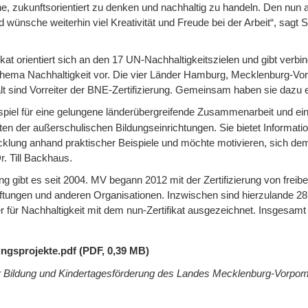
e, zukunftsorientiert zu denken und nachhaltig zu handeln. Den nun au
nd wünsche weiterhin viel Kreativität und Freude bei der Arbeit“, sagt
kat orientiert sich an den 17 UN-Nachhaltigkeitszielen und gibt verbind
hema Nachhaltigkeit vor. Die vier Länder Hamburg, Mecklenburg-Vo
 sind Vorreiter der BNE-Zertifizierung. Gemeinsam haben sie dazu ei
eispiel für eine gelungene länderübergreifende Zusammenarbeit und ei
rten der außerschulischen Bildungseinrichtungen. Sie bietet Informatio
cklung anhand praktischer Beispiele und möchte motivieren, sich dem
Dr. Till Backhaus.
ung gibt es seit 2004. MV begann 2012 mit der Zertifizierung von freib
ftungen und anderen Organisationen. Inzwischen sind hierzulande 28
r für Nachhaltigkeit mit dem nun-Zertifikat ausgezeichnet. Insgesamt
ungsprojekte.pdf (PDF, 0,39 MB)
ür Bildung und Kindertagesförderung des Landes Mecklenburg-Vorp