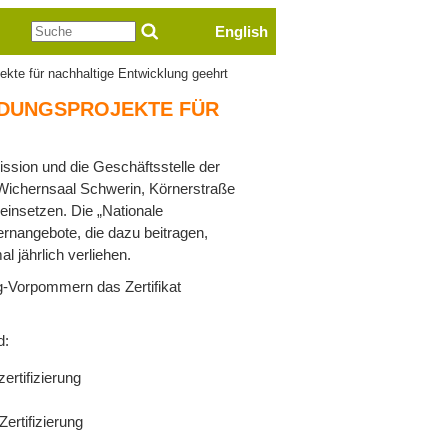
Suche
English
te für nachhaltige Entwicklung geehrt
DUNGSPROJEKTE FÜR
ion und die Geschäftsstelle der
Wichernsaal Schwerin, Körnerstraße
) einsetzen. Die „Nationale
ernangebote, die dazu beitragen,
l jährlich verliehen.
-Vorpommern das Zertifikat
d:
ertifizierung
ertifizierung