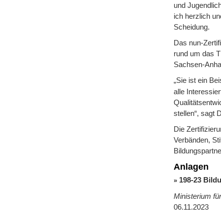
und Jugendlich
ich herzlich u
Scheidung.
Das nun-Zertifi
rund um das T
Sachsen-Anhalt
„Sie ist ein B
alle Interessie
Qualitätsentwi
stellen“, sagt 
Die Zertifizier
Verbänden, Sti
Bildungspartne
Anlagen
198-23 Bild
Ministerium f
06.11.2023