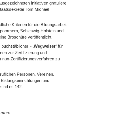
sgezeichneten Initiativen gratuliere
 Staatssekretär Tom Michael
liche Kriterien für die Bildungsarbeit
rpommern, Schleswig-Holstein und
ne Broschüre veröffentlicht.
n buchstäblicher
‚Wegweiser‘
für
nen zur Zertifizierung und
 nun-Zertifizierungsverfahren zu
eruflichen Personen, Vereinen,
 Bildungseinrichtungen und
 sind es 142.
ommern