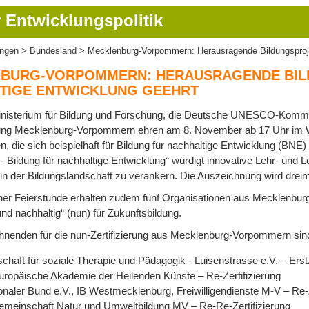
 Entwicklungspolitik
ungen
Bundesland
Mecklenburg-Vorpommern: Herausragende Bildungsprojek
ion
BURG-VORPOMMERN: HERAUSRAGENDE BIL
TIGE ENTWICKLUNG GEEHRT
isterium für Bildung und Forschung, die Deutsche UNESCO-Kommiss
erung Mecklenburg-Vorpommern ehren am 8. November ab 17 Uhr im 
ven, die sich beispielhaft für Bildung für nachhaltige Entwicklung (BNE
 Bildung für nachhaltige Entwicklung“ würdigt innovative Lehr- und L
 in der Bildungslandschaft zu verankern. Die Auszeichnung wird dreima
er Feierstunde erhalten zudem fünf Organisationen aus Mecklenburg
nd nachhaltig“ (nun) für Zukunftsbildung.
hnenden für die nun-Zertifizierung aus Mecklenburg-Vorpommern sin
haft für soziale Therapie und Pädagogik - Luisenstrasse e.V. – Erstz
ropäische Akademie der Heilenden Künste – Re-Zertifizierung
ionaler Bund e.V., IB Westmecklenburg, Freiwilligendienste M-V – Re-Z
emeinschaft Natur und Umweltbildung MV – Re-Re-Zertifizierung