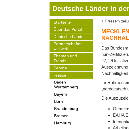
D
Deutsche Länder in der
i
r
Pressemitteil
Startseite
Pfadnavigat
e
Main
Über das Portal
navigation
k
MECKLEN
t
Deutsche Länder
NACHHAL
z
Partnerschaften
Das Bundesmin
weltweit
u
nun-Zertifizi
m
Themen und
27, 29 Initiati
Trends
I
Auszeichnung -
Service
n
Nachhaltigkeit
h
Presse
a
Im Rahmen ein
Baden
Württemberg
l
„norddeutsch u
t
Bayern
Die Auszuzeic
Berlin
Gemeinsc
Brandenburg
EAHA Eu
Bremen
Internat
Hamburg
Arbeitsg