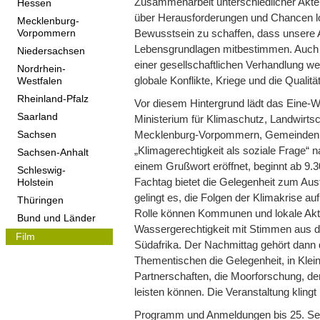
Zusammenarbeit unterschiedlicher Akteu
Hessen
über Herausforderungen und Chancen lo
Mecklenburg-
Bewusstsein zu schaffen, dass unsere A
Vorpommern
Lebensgrundlagen mitbestimmen. Auch m
Niedersachsen
einer gesellschaftlichen Verhandlung w
Nordrhein-
globale Konflikte, Kriege und die Qualit
Westfalen
Rheinland-Pfalz
Vor diesem Hintergrund lädt das Eine
Saarland
Ministerium für Klimaschutz, Landwirt
Mecklenburg-Vorpommern, Gemeinden, A
Sachsen
„Klimagerechtigkeit als soziale Frage“ 
Sachsen-Anhalt
einem Grußwort eröffnet, beginnt ab 9.
Schleswig-
Fachtag bietet die Gelegenheit zum Aus
Holstein
gelingt es, die Folgen der Klimakrise 
Thüringen
Rolle können Kommunen und lokale Akte
Bund und Länder
Wassergerechtigkeit mit Stimmen aus d
Film
Südafrika. Der Nachmittag gehört dann 
Thementischen die Gelegenheit, in Klei
Partnerschaften, die Moorforschung, d
leisten können. Die Veranstaltung klin
Programm und Anmeldungen bis 25. Se