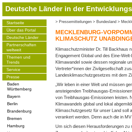
D
Deutsche Länder in der Entwicklungs
i
r
Pressemitteilungen
Bundesland
Meckl
Startseite
Pfadnavigation
e
Main
Über das Portal
navigation
k
MECKLENBURG-VORPOMME
t
Deutsche Länder
KLIMASCHUTZ UNABDING
z
Partnerschaften
Klimaschutzminister Dr. Till Backhaus
weltweit
u
Engagement Global und des Eine-Welt-
m
Themen und
Klimawandel sowie dessen regionale und
Trends
I
Vertreter*innen der Zivilgesellschaft z
Service
n
Landesklimaschutzgesetzes mit dem Ziel
h
Presse
a
„Wir leben in einer Welt und müssen gem
Baden
Württemberg
l
ansteigenden Treibhausgas-Emissionen.
t
Bayern
von Treibhausgas-Emissionen leisten.
Klimawandels global und lokal abgemild
Berlin
Klimaschutzgesetz für unser Land soll
Brandenburg
verankert werden. Denn auch die in MV 
Bremen
Um sich diesen Herausforderungen zu st
Hamburg