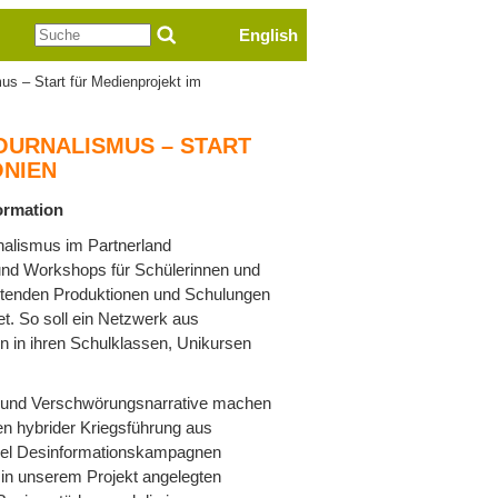
Suche
English
s – Start für Medienprojekt im
OURNALISMUS – START
ONIEN
ormation
rnalismus im Partnerland
und Workshops für Schülerinnen und
eitenden Produktionen und Schulungen
t. So soll ein Netzwerk aus
en in ihren Schulklassen, Unikursen
en und Verschwörungsnarrative machen
en hybrider Kriegsführung aus
llel Desinformationskampagnen
 in unserem Projekt angelegten