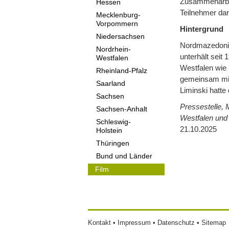
Zusammenarbei
Hessen
Teilnehmer dar
Mecklenburg-
Vorpommern
Hintergrund
Niedersachsen
Nordmazedonien
Nordrhein-
unterhält seit
Westfalen
Westfalen wie
Rheinland-Pfalz
gemeinsam mit
Saarland
Liminski hatte
Sachsen
Pressestelle, 
Sachsen-Anhalt
Westfalen und 
Schleswig-
21.10.2025
Holstein
Thüringen
Bund und Länder
Film
Footer
Kontakt
Impressum
Datenschutz
Sitemap