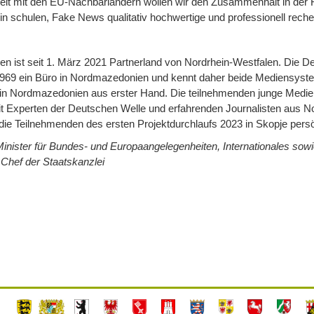
t mit den EU-Nachbarländern wollen wir den Zusammenhalt in der R
in schulen, Fake News qualitativ hochwertige und professionell rech
 ist seit 1. März 2021 Partnerland von Nordrhein-Westfalen. Die De
 1969 ein Büro in Nordmazedonien und kennt daher beide Mediensyste
 in Nordmazedonien aus erster Hand. Die teilnehmenden junge Medi
 Experten der Deutschen Welle und erfahrenden Journalisten aus Nor
 die Teilnehmenden des ersten Projektdurchlaufs 2023 in Skopje pers
Minister für Bundes- und Europaangelegenheiten, Internationales so
Chef der Staatskanzlei