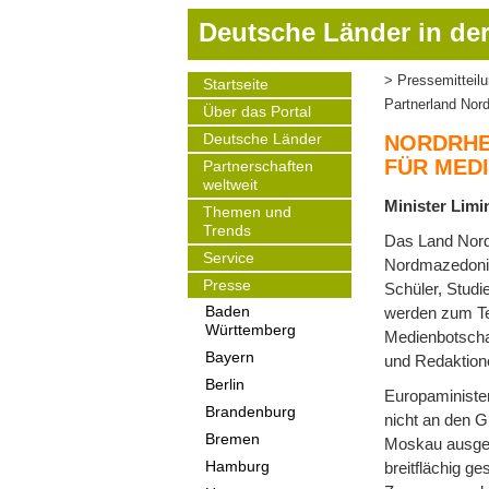
D
Deutsche Länder in der
i
r
Pressemitteil
Startseite
Pfadnavigat
e
Main
Partnerland No
Über das Portal
navigation
k
t
Deutsche Länder
NORDRHE
z
FÜR MED
Partnerschaften
weltweit
u
Minister Limi
m
Themen und
Trends
I
Das Land Nordr
Service
n
Nordmazedonie
h
Presse
Schüler, Stud
a
werden zum Tei
Baden
Württemberg
l
Medienbotschaf
t
Bayern
und Redaktion
Berlin
Europaministe
Brandenburg
nicht an den G
Bremen
Moskau ausges
breitflächig g
Hamburg