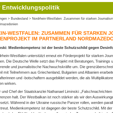
 Entwicklungspolitik
ungen
Bundesland
Nordrhein-Westfalen: Zusammen für starken Journalismu
ion
rdmazedonien
IN-WESTFALEN: ZUSAMMEN FÜR STARKEN J
IENPROJEKT IM PARTNERLAND NORDMAZED
nski: Medienkompetenz ist der beste Schutzschild gegen Desinf
hein-Westfalen unterstützt erneut ein Förderprojekt für starken Jou
n. Die Deutsche Welle setzt das Projekt mit Beratungen, Trainings 
ierende und journalistische Nachwuchskräfte um. Die grenzüberschr
l mit Teilnehmern aus Griechenland, Bulgarien und Albanien erarbeite
terinnen und -botschaftern ausgebildet werden, die als Multiplikator
en wirken.
r und Chef der Staatskanzlei Nathanael Liminski: „Falschnachricht
renzen halt. Der Westbalkan ist noch stärker als wir den Auswirkung
etzt. Während in der Ukraine russische Panzer rollen, werden para
estreut. Medienkompetenz ist dagegen der beste Schutzschild. Mit der