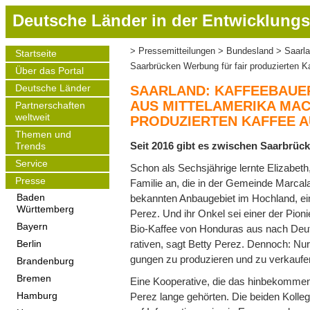
D
Deutsche Länder in der Entwicklungs
i
r
Pressemitteilungen
Bundesland
Saarla
Startseite
Pfadnavigation
e
Main
Saarbrücken Werbung für fair produzierten K
Über das Portal
navigation
k
t
Deutsche Länder
SAARLAND: KAFFEEBAUER
z
AUS MITTELAMERIKA MAC
Partnerschaften
weltweit
u
PRODUZIERTEN KAFFEE A
m
Themen und
Seit 2016 gibt es zwi­schen Saar­brücke
Trends
I
Service
n
Schon als Sechs­jäh­rige lernte Eli­z­abe
h
Presse
Fami­lie an, die in der Gemeinde Mar­cala 
a
bekann­ten Anbau­ge­biet im Hoch­land, ein
Baden
Württemberg
l
Perez. Und ihr Onkel sei einer der Pio­n
t
Bayern
Bio-Kaf­fee von Hon­du­ras aus nach Deu
ra­ti­ven, sagt Betty Perez. Den­noch: Nur
Berlin
gun­gen zu pro­du­zie­ren und zu ver­kau­fe
Brandenburg
Bremen
Eine Koope­ra­tive, die das hin­be­kom­m
Perez lange gehör­ten. Die bei­den Kol­le
Hamburg