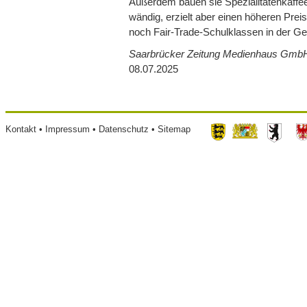
Außer­dem bauen sie Spe­zia­li­tä­ten­kaf­
wän­dig, erzielt aber einen höhe­ren Prei
noch Fair-Trade-Schul­klas­sen in der Ge
Saarbrücker Zeitung Medienhaus Gmb
08.07.2025
Footer
Kontakt
Impressum
Datenschutz
Sitemap
menu