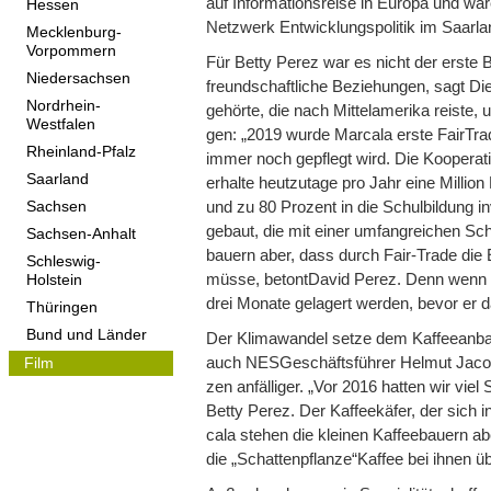
auf Infor­ma­ti­ons­reise in Europa und 
Hessen
Netz­werk Ent­wick­lungs­po­li­tik im Saar­l
Mecklenburg-
Vorpommern
Für Betty Perez war es nicht der erste 
Niedersachsen
freund­schaft­li­che Bezie­hun­gen, sagt
Nordrhein-
gehörte, die nach Mit­telame­rika rei­ste, u
Westfalen
gen: „2019 wurde Mar­cala erste Fair­Tra­
Rheinland-Pfalz
immer noch gepflegt wird. Die Koope­ra­ti
Saarland
erhalte heut­zu­tage pro Jahr eine Mil­lio
und zu 80 Pro­zent in die Schul­bil­dung 
Sachsen
gebaut, die mit einer umfang­rei­chen Schul­
Sachsen-Anhalt
bau­ern aber, dass durch Fair-Trade die Er
Schleswig-
müsse, betont­Da­vid Perez. Denn wenn de
Holstein
drei Monate gela­gert wer­den, bevor er 
Thüringen
Bund und Länder
Der Kli­ma­wan­del setze dem Kaf­fee­an­b
auch NES­Ge­schäfts­füh­rer Hel­mut Jacob
Film
zen anfäl­li­ger. „Vor 2016 hat­ten wir vie
Betty Perez. Der Kaf­fee­kä­fer, der sich in
cala ste­hen die klei­nen Kaf­fee­bau­ern 
die „Schat­ten­pflanze“Kaf­fee bei ihnen 