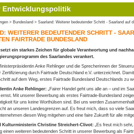
 Entwicklungspolitik
ungen
Bundesland
Saarland: Weiterer bedeutender Schritt - Saarland au
ion
D: WEITERER BEDEUTENDER SCHRITT - SAA
TEN FAIRTRADE BUNDESLAND
setzt ein starkes Zeichen für globale Verantwortung und nachha
egierungsprogramm des Saarlandes verankert.
nisterpräsidentin Anke Rehlinger und die Sprecherinnen der Steueru
Zertifizierung durch Fairtrade Deutschland e.V. unterzeichnet. Dami
chritt auf dem Weg, erstes Fairtrade Bundesland Deutschlands zu w
dentin Anke Rehlinger:
„Fairer Handel geht uns alle an – und im Sa
ernst. Mit unserer Bewerbung als erstes Fairtrade-Bundesland zeige
tigkeit für uns keine Worthülsen sind. Bei uns werden Zusammenhalt 
icht an unseren Landesgrenzen auf. Es freut mich, dass so viele Saa
ternehmen diesen Weg mitgehen und eine faire Zukunft für alle mitges
 Kulturministerin Christine Streichert-Clivot:
„Es freut mich sehr,
 einen weiteren bedeutenden Schritt in unserer Bewerbung als Fairt