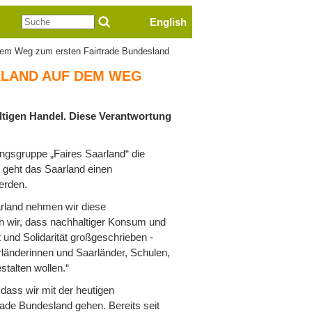
Suche
English
f dem Weg zum ersten Fairtrade Bundesland
RLAND AUF DEM WEG
ltigen Handel. Diese Verantwortung
ngsgruppe „Faires Saarland“ die
t geht das Saarland einen
erden.
arland nehmen wir diese
n wir, dass nachhaltiger Konsum und
und Solidarität großgeschrieben -
rländerinnen und Saarländer, Schulen,
talten wollen.“
 dass wir mit der heutigen
rade Bundesland gehen. Bereits seit