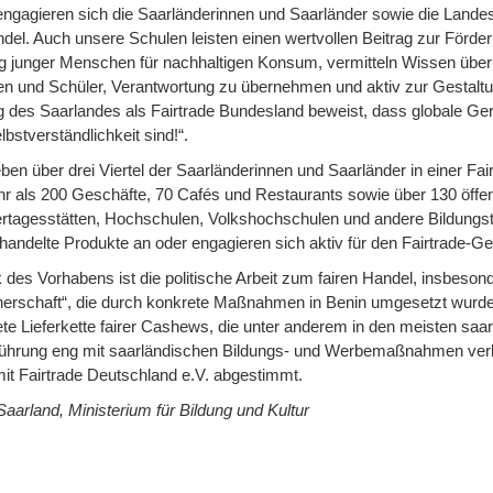
engagieren sich die Saarländerinnen und Saarländer sowie die Lande
del. Auch unsere Schulen leisten einen wertvollen Beitrag zur Förde
ng junger Menschen für nachhaltigen Konsum, vermitteln Wissen über
en und Schüler, Verantwortung zu übernehmen und aktiv zur Gestaltun
 des Saarlandes als Fairtrade Bundesland beweist, dass globale Ger
lbstverständlichkeit sind!“.
ben über drei Viertel der Saarländerinnen und Saarländer in einer Fa
r als 200 Geschäfte, 70 Cafés und Restaurants sowie über 130 öffent
ertagesstätten, Hochschulen, Volkshochschulen und andere Bildungs
gehandelte Produkte an oder engagieren sich aktiv für den Fairtrade-G
des Vorhabens ist die politische Arbeit zum fairen Handel, insbeson
tnerschaft“, die durch konkrete Maßnahmen in Benin umgesetzt wurde
ete Lieferkette fairer Cashews, die unter anderem in den meisten saar
führung eng mit saarländischen Bildungs- und Werbemaßnahmen ver
 mit Fairtrade Deutschland e.V. abgestimmt.
Saarland, Ministerium für Bildung und Kultur