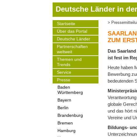
D
Deutsche Länder in der
i
r
Pressemitteil
Startseite
Pfadnavigat
e
Main
Über das Portal
navigation
k
SAARLAN
t
Deutsche Länder
ZUM ERS
z
Partnerschaften
Das Saarland 
weltweit
u
ist fest im R
m
Themen und
Trends
I
Heute haben Mi
Service
n
Bewerbung zur 
h
Presse
bedeutenden S
a
Baden
Ministerpräsi
Württemberg
l
Verantwortung 
t
Bayern
globale Gerech
Berlin
und das hört n
Brandenburg
Vereine und Un
Bremen
Bildungs- und
Hamburg
Unterzeichnung