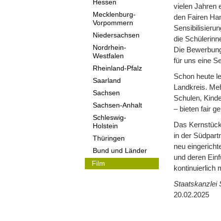
Hessen
vielen Jahren 
Mecklenburg-
den Fairen Han
Vorpommern
Sensibilisieru
Niedersachsen
die Schülerinn
Nordrhein-
Die Bewerbung
Westfalen
für uns eine Se
Rheinland-Pfalz
Schon heute le
Saarland
Landkreis. Meh
Sachsen
Schulen, Kind
Sachsen-Anhalt
– bieten fair 
Schleswig-
Das Kernstück 
Holstein
in der Südpar
Thüringen
neu eingericht
Bund und Länder
und deren Ein
Film
kontinuierlich
Staatskanzlei 
20.02.2025