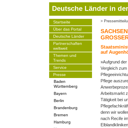
D
Deutsche Länder in der
i
r
Pressemitteil
Startseite
Pfadnavigat
e
Main
Über das Portal
navigation
k
SACHSEN
t
Deutsche Länder
GROSSER
z
Partnerschaften
Staatsminis
weltweit
u
auf Augenhö
m
Themen und
Trends
I
»Aufgrund der 
Service
n
Vergleich zum 
h
Pflegeeinricht
Presse
a
Pflege auszure
Baden
Württemberg
l
Anwerbeprozess
t
Arbeitsmarkt z
Bayern
Tätigkeit bei 
Berlin
Pflegefachkräf
Brandenburg
denn wir wolle
Bremen
nach Recife im
Hamburg
Elblandklinik