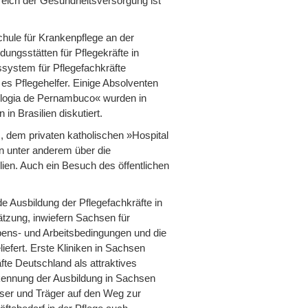
reich der Gesundheitsversorgung ist
chule für Krankenpflege an der
ungsstätten für Pflegekräfte in
system für Pflegefachkräfte
 es Pflegehelfer. Einige Absolventen
nologia de Pernambuco« wurden in
in Brasilien diskutiert.
dem privaten katholischen »Hospital
on unter anderem über die
lien. Auch ein Besuch des öffentlichen
e Ausbildung der Pflegefachkräfte in
hätzung, inwiefern Sachsen für
Lebens- und Arbeitsbedingungen und die
iefert. Erste Kliniken in Sachsen
fte Deutschland als attraktives
rkennung der Ausbildung in Sachsen
user und Träger auf den Weg zur