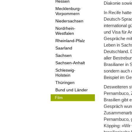
Hessen
Diakonie sowie
Mecklenburg-
In Recife hatt
Vorpommern
Deutsch-Sprach
Niedersachsen
international 
Nordrhein-
und Visa für A
Westfalen
Gespräche mit 
Rheinland-Pfalz
Leben in Sachs
Saarland
Deutschland. D
Sachsen
aller Bestrebu
Sachsen-Anhalt
Brasilianer in
Schleswig-
sondern auch d
Holstein
Beispiel im Ge
Thüringen
Desweiteren s
Bund und Länder
Pernambuco, Zi
Film
Brasilien gibt
Gespräch wurd
Zusammenarbeit
Pernambuco, gi
Köpping: »Wir 