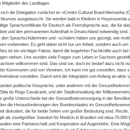
 Mitglieder des Landtages.
e sich die Delegation zunächst im »Centro Cultural Brasil Alemanha 
kurses ausgetauscht. Sie werden bald in Kliniken in Hoyerswerda un
gültige Sprachzertifikate für Deutsch als Fremdsprache aus, die für d
rbeit und den permanenten Aufenthalt in Deutschland notwendig sind. 
den Sprachschülerinnen und –schülern haben uns gezeigt, wie motivier
en vorbereiten. Es geht dabei nicht nur um Arbeit, sondern auch um
ies ist ein wichtiger Faktor, damit die begehrten Fachkräfte auch be
ngen stehen. Uns wurden viele Fragen zum Leben in Sachsen gestellt
 Sachsen willkommen sind. Das sind sie, doch es bedarf dazu nicht n
er Kommunen und von Vereinen. Ich kann mir gut vorstellen, dass si
meinderat vorstellen. Damit wird die Integration von Anfang an aktiv u
tanden politische Gespräche, unter anderem mit der Gesundheitsmin
lda do Rego Cavalcanti, und der Stadtverwaltung der Millionenmetro
 es große Unterschiede bei der Gesundheitsversorgung in der Bevölk
en die Herausforderungen des Bundesstaates im Gesundheitswesen,
 diskutiert, die für beide Seiten von großer Bedeutung sind. Recife
lt als zweitgrößter Standort für Medizin in Brasilien mit etwa 70.000 
wollen eine Partnerschaft und Kooperation auf Augenhöhe. Eine Möglic