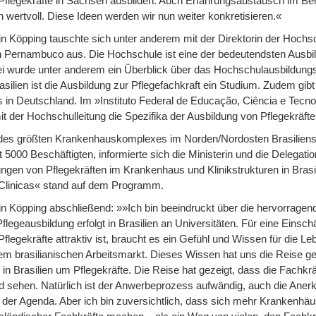
 Pflegekräfte in Sachsen ausbilden. Auch Erfahrungsaustausch im Be
en wertvoll. Diese Ideen werden wir nun weiter konkretisieren.«
in Köpping tauschte sich unter anderem mit der Direktorin der Hochs
n Pernambuco aus. Die Hochschule ist eine der bedeutendsten Ausbild
ei wurde unter anderem ein Überblick über das Hochschulausbildungs
asilien ist die Ausbildung zur Pflegefachkraft ein Studium. Zudem gibt
ts in Deutschland. Im »Instituto Federal de Educação, Ciência e Tec
 der Hochschulleitung die Spezifika der Ausbildung von Pflegekräften 
es größten Krankenhauskomplexes im Norden/Nordosten Brasiliens, 
 5000 Beschäftigten, informierte sich die Ministerin und die Delegati
ngen von Pflegekräften im Krankenhaus und Klinikstrukturen in Brasi
 Clinicas« stand auf dem Programm.
in Köpping abschließend: »»Ich bin beeindruckt über die hervorragend
Pflegeausbildung erfolgt in Brasilien an Universitäten. Für eine Einsc
 Pflegekräfte attraktiv ist, braucht es ein Gefühl und Wissen für die 
dem brasilianischen Arbeitsmarkt. Dieses Wissen hat uns die Reise gel
 in Brasilien um Pflegekräfte. Die Reise hat gezeigt, dass die Fachkrä
d sehen. Natürlich ist der Anwerbeprozess aufwändig, auch die Ane
f der Agenda. Aber ich bin zuversichtlich, dass sich mehr Krankenhä