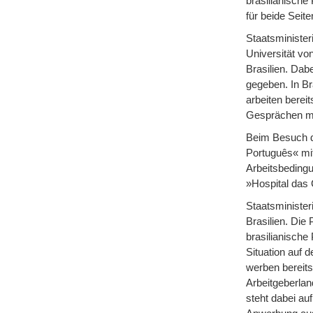
brasilianische
für beide Seit
Staatsminister
Universität vo
Brasilien. Dab
gegeben. In Br
arbeiten berei
Gesprächen mit
Beim Besuch d
Português« mit
Arbeitsbedingu
»Hospital das
Staatsminister
Brasilien. Die 
brasilianische
Situation auf 
werben bereits
Arbeitgeberlan
steht dabei au