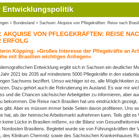
 Entwicklungspolitik
ungen
Bundesland
Sachsen: Akquise von Pflegekräften: Reise nach Brasil
ion
: AKQUISE VON PFLEGEKRÄFTEN: REISE NAC
 ERFOLG
terin Köpping: »Großes Interesse der Pflegekräfte an Arb
he mit Brasilien wichtiges Anliegen«
demografischen Entwicklung ergibt sich in Sachsen ein deutlicher Me
Jahr 2021 bis 2035 auf mindestens 5000 Pflegekräfte in den station
ungen Sachsens beziffert. Umso wichtiger ist es, alle Möglichkeiten 
izen. Dazu gehört auch die Rekrutierung im Ausland. Es war mir wich
 und die Chancen sächsischer Arbeitgeber zu informieren, aber auch
u bekommen. Die Reise nach Brasilien hat uns eindrücklich gezeigt, 
uns gibt. Aber es müssen immer beide Seiten davon profitieren. Uns w
te hat, als der heimische Arbeitsmarkt aufnehmen kann. Teils gibt es W
n keine Lücke in Brasilien reißen«, so die Bilanz von Gesundheitsmin
 Nordosten Brasiliens. Begleitet wurde sie von Führungskräften der 
en, des Klinikum Chemnitz sowie des Sächsischen Krankenhauses Ro