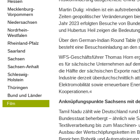
Hessen
Mecklenburg-
Martin Dulig: »Indien ist ein aufstreben
Vorpommern
Zeiten geopolitischer Veränderungen bie
Niedersachsen
Jahr 2023 erfolgten Besuche von Bundes
und Hubertus Heil zeigen die Bedeutung
Nordrhein-
Westfalen
Über den German-Indian Round Table (GI
Rheinland-Pfalz
besteht eine Besuchseinladung an den s
Saarland
WFS-Geschäftsführer Thomas Horn ergän
Sachsen
es für sächsische Unternehmen auf dem 
Sachsen-Anhalt
die Hälfte der sächsischen Exporte nach 
Schleswig-
Industrie derzeit überdurchschnittlich 
Holstein
Elektromobilität sowie erneuerbare Ener
Thüringen
Kooperationen.«
Bund und Länder
Anknüpfungspunkte Sachsens mit de
Film
Tamil Nadu zählt wie Deutschland rund 8
Bundesstaat beherbergt – ähnlich wie 
Textilverarbeitung bis zum Maschinen- 
Ausbau der Wertschöpfungsketten im Ber
Bereichen Robotik und Automatisierung 