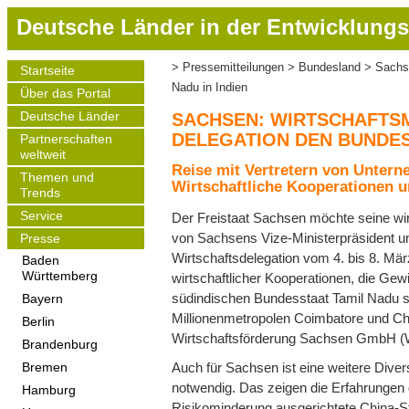
D
Deutsche Länder in der Entwicklungs
i
r
Pressemitteilungen
Bundesland
Sachse
Startseite
Pfadnavigation
e
Main
Nadu in Indien
Über das Portal
navigation
k
t
Deutsche Länder
SACHSEN: WIRTSCHAFTSM
z
DELEGATION DEN BUNDESS
Partnerschaften
weltweit
u
Reise mit Vertretern von Untern
m
Themen und
Wirtschaftliche Kooperationen 
Trends
I
Service
n
Der Freistaat Sachsen möchte seine wir
h
von Sachsens Vize-Ministerpräsident und
Presse
a
Wirtschaftsdelegation vom 4. bis 8. M
Baden
Württemberg
l
wirtschaftlicher Kooperationen, die Ge
t
südindischen Bundesstaat Tamil Nadu 
Bayern
Millionenmetropolen Coimbatore und Ch
Berlin
Wirtschaftsförderung Sachsen GmbH (W
Brandenburg
Auch für Sachsen ist eine weitere Dive
Bremen
notwendig. Das zeigen die Erfahrungen d
Hamburg
Risikominderung ausgerichtete China-St