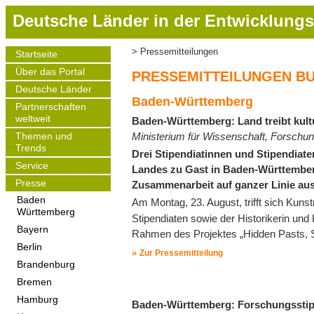
D
Deutsche Länder in der Entwicklungs
i
r
Pressemitteilungen
Startseite
Pfadnavigation
e
Main
Über das Portal
navigation
k
PRESSEMITTEILUNGEN B
t
Deutsche Länder
Baden-Württemberg
z
Partnerschaften
weltweit
Baden-Württemberg: Land treibt kult
u
Ministerium für Wissenschaft, Forsch
m
Themen und
Trends
I
Drei Stipendiatinnen und Stipendiate
Service
n
Landes zu Gast in Baden-Württemberg
h
Presse
Zusammenarbeit auf ganzer Linie aus
a
Baden
Am Montag, 23. August, trifft sich Kunst
Württemberg
l
Stipendiaten sowie der Historikerin un
t
Bayern
Rahmen des Projektes „Hidden Pasts, 
Berlin
Zur Pressemitteilung
Brandenburg
Bremen
Hamburg
Baden-Württemberg: Forschungsstipen