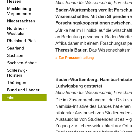
Hessen
Ministerium für Wissenschaft, Forsch
Mecklenburg-
Baden-Württemberg vergibt Forschung
Vorpommern
Wissenschaftler. Mit den Stipendien
Niedersachsen
Forschungskooperationen zwischen 
Nordrhein-
„Afrika hat im Hinblick auf die wirtsch
Westfalen
an Bedeutung gewonnen. Baden-Württemb
Rheinland-Pfalz
Afrika daher mit einem Forschungsstipe
Saarland
Theresia Bauer
. Das Wissenschaftsmin
Sachsen
Zur Pressemitteilung
Sachsen-Anhalt
Schleswig-
Holstein
Baden-Württemberg: Namibia-Initiati
Thüringen
Ludwigsburg gestartet
Bund und Länder
Ministerium für Wissenschaft, Forsch
Film
Die im Zusammenhang mit der Diskussio
Namibia-Initiative des Landes hat eine
bilateraler Austausch von Studierenden
Austauschs von Studierenden ist es – ga
Zugang zur Lebenswirklichkeit vor Ort 